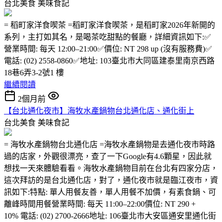
台北美食
美味食記
= 稻町家洋食喫茶 =稻町家洋食喫茶，是稻町家2026年新開的
系列，主打如其名，是喝茶吃甜點的餐廳，詳細資訊如下:✅
營業時間: 每天 12:00–21:00✅價位: NT 298 up (沒有服務費)✅
電話: (02) 2558-0860✅地址: 103臺北市大同區建泰里南京西路
18巷6弄3-2號1 樓
繼續閱讀
2個月前
【台北通化夜市】海牧水產鍋物台北通化店、通化街上
台北美食
美味食記
= 海牧水產鍋物台北通化店 =海牧水產鍋物是去通化夜市時路
過的店家，外觀很漂亮，查了一下Google有4.6顆星，因此就
想找一天來體驗看看。海牧水產鍋物目前在台北有四家分店，
這次拜訪的是台北通化店，對了，通化夜市就是臨江夜市，資
訊如下:特點: 單人用餐友善，單人用餐不加價，有素食鍋、可
離峰時間用餐營業時間: 每天 11:00–22:00價位: NT 290 +
10% 電話: (02) 2700-2666地址: 106臺北市大安區通安里通化街