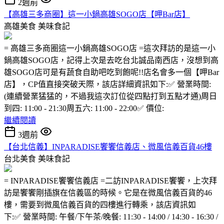
2週前
【高雄三多商圈】這一小鍋高雄SOGO店【呷Bar店】
高雄美食
美味食記
= 高雄三多商圈這一小鍋高雄SOGO店 =這次拜訪的是這一小
鍋高雄SOGO店，記得上次是去吃台北誠品南西店，沒想到高
雄SOGO店可是有蔬食自助吧吃到飽呢!!店名會多一個【呷Bar
店】，CP值直接突破天際，該店詳細資訊如下:✅ 營業時間:
(連續營業猛猛的，不過我這次訂位從四點打到五點才通)周日
到四: 11:00 - 21:30周五六: 11:00 - 22:00✅ 價位:
繼續閱讀
3週前
【台北信義】INPARADISE饗饗信義店、微風信義百貨46樓
台北美食
美味食記
= INPARADISE饗饗信義店 =二訪INPARADISE饗饗，上次拜
訪是饗饗剛插旗在信義區的時候。它是在微風信義百貨的46
樓，需要到微風信義百貨的四樓進行轉乘，該店資訊如
下:✅ 營業時間: 午餐/下午茶/晚餐: 11:30 - 14:00 / 14:30 - 16:30 /