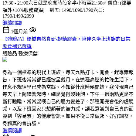
17:30 - 21:00六日就是晚餐時段多半小時至21:30✅ 價位: (都要
額外+10%服務費)周一到五: 1490/1090/1790六日:
1790/1490/2090
繼續閱讀
1個月前
【體驗品】優橋自然食研-蜆精膠囊，陪伴久坐上班族的日常
飲食補充選擇
體驗品
醫療保健
身為一個標準的現代上班族，每天九點打卡、開會、趕專案報
告，下班後常常都已經披星戴月。在這種高壓的忙碌生活下，
作息不規律早已成為常態。不知從什麼時候開始，我發現自己
每天早上鬧鐘響起時，總是覺得沒睡飽，下午一過兩點更是不
斷打瞌睡，常常感嘆自己的體力變差了。那種開完會後的虛脫
感，以及下班回家只想躺著的無力感，讓我意識到自己真的面
臨到「容易累」的健康警訊。如果不從日常做起、好好調整，
身體真的會抗議。
繼續閱讀