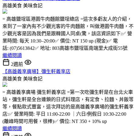
高雄美食
美味食記
= 高雄鹽埕區港園牛肉麵館鹽埕總店 =這次多虧友人的介紹，
來到了一家內有不少觀光客的牛肉麵館，叫做港園牛肉麵，不
少觀光客是因為我們是跟韓國人同桌(驚，該店資訊如下:✅ 營
業時間: 每天 10:30–20:00✅ 價位: NT 150 up (現金)✅ 電
話: (07)5613842✅ 地址: 803高雄市鹽埕區南端里大成街55號
繼續閱讀
2週前
【高雄義享廣場】彌生軒義享店
高雄美食
美味食記
= 高雄義享廣場 彌生軒義享店 =第一次吃彌生軒是在台北火車
站，彌生軒是全台連鎖的日式料理店，有定食、拉麵、丼飯等
等，餐點款式豐富，這次拜訪的是高雄義享廣場的彌生軒義享
店:✅ 營業時間: 平日 11:00-22:00 ｜六日/例假日 10:30-22:00
(離峰時間可用餐，很棒)✅ 價位: NT 350 + 10% up
繼續閱讀