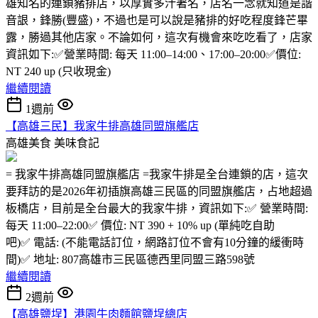
雄知名的連鎖豬排店，以厚實多汁著名，店名一念就知道是諧
音詪，鋒勝(豐盛)，不過也是可以說是豬排的好吃程度鋒芒畢
露，勝過其他店家。不論如何，這次有機會來吃吃看了，店家
資訊如下:✅營業時間: 每天 11:00–14:00、17:00–20:00✅價位:
NT 240 up (只收現金)
繼續閱讀
1週前
【高雄三民】我家牛排高雄同盟旗艦店
高雄美食
美味食記
= 我家牛排高雄同盟旗艦店 =我家牛排是全台連鎖的店，這次
要拜訪的是2026年初插旗高雄三民區的同盟旗艦店，占地超過
板橋店，目前是全台最大的我家牛排，資訊如下:✅ 營業時間:
每天 11:00–22:00✅ 價位: NT 390 + 10% up (單純吃自助
吧)✅ 電話: (不能電話訂位，網路訂位不會有10分鐘的緩衝時
間)✅ 地址: 807高雄市三民區德西里同盟三路598號
繼續閱讀
2週前
【高雄鹽埕】港園牛肉麵館鹽埕總店