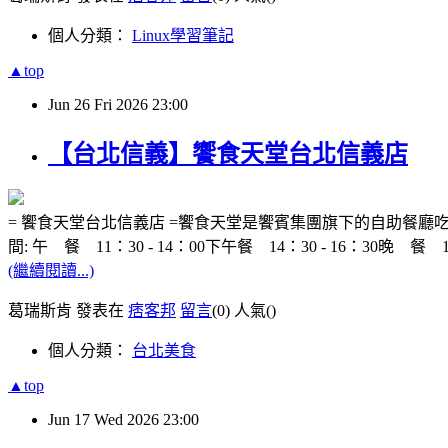
個人分類：
Linux學習筆記
▲top
Jun
26
Fri
2026
23:00
【台北信義】饗食天堂台北信義店
= 饗食天堂台北信義店 =饗食天堂是饗賓集團旗下的自助餐廳吃
間: 午 餐 11：30 - 14：00下午餐 14：30 - 16：30晚 餐
(繼續閱讀...)
葛瑞斯肯 發表在
痞客邦
留言
(0)
人氣(
)
個人分類：
台北美食
▲top
Jun
17
Wed
2026
23:00