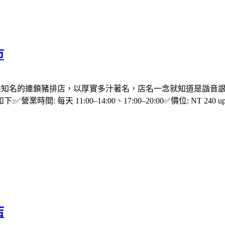
市
高雄知名的連鎖豬排店，以厚實多汁著名，店名一念就知道是諧音詪
每天 11:00–14:00、17:00–20:00✅價位: NT 240 up
店