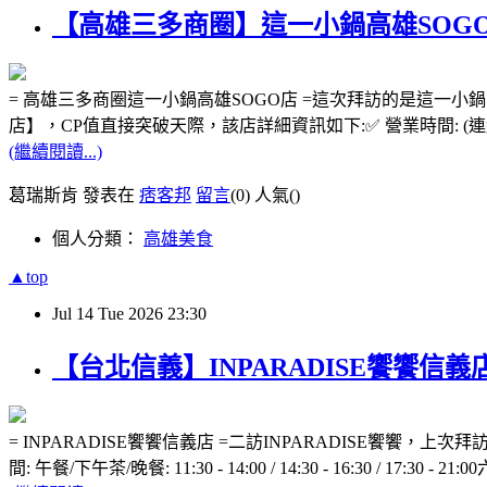
【高雄三多商圈】這一小鍋高雄SOGO
= 高雄三多商圈這一小鍋高雄SOGO店 =這次拜訪的是這一小
店】，CP值直接突破天際，該店詳細資訊如下:✅ 營業時間: (連續營業猛猛
(繼續閱讀...)
葛瑞斯肯 發表在
痞客邦
留言
(0)
人氣(
)
個人分類：
高雄美食
▲top
Jul
14
Tue
2026
23:30
【台北信義】INPARADISE饗饗信
= INPARADISE饗饗信義店 =二訪INPARADISE
間: 午餐/下午茶/晚餐: 11:30 - 14:00 / 14:30 - 16:30 / 17