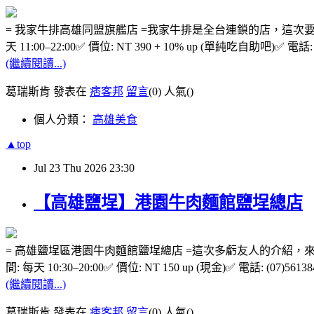
= 我家牛排高雄同盟旗艦店 =我家牛排是全台連鎖的店，這次要
天 11:00–22:00✅ 價位: NT 390 + 10% up (單純
(繼續閱讀...)
葛瑞斯肯 發表在
痞客邦
留言
(0)
人氣(
)
個人分類：
高雄美食
▲top
Jul
23
Thu
2026
23:30
【高雄鹽埕】港園牛肉麵館鹽埕總店
= 高雄鹽埕區港園牛肉麵館鹽埕總店 =這次多虧友人的介紹，
間: 每天 10:30–20:00✅ 價位: NT 150 up (現金)✅ 電話: (0
(繼續閱讀...)
葛瑞斯肯 發表在
痞客邦
留言
(0)
人氣(
)