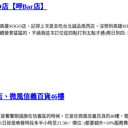
店【呷Bar店】
鍋高雄SOGO店，記得上次是去吃台北誠品南西店，沒想到高雄SO
的，不過我這次訂位從四點打到五點才通)周日到四: 11:00 - 21:3
義店、微風信義百貨46樓
饗饗，上次拜訪是饗饗剛插旗在信義區的時候。它是在微風信義百貨的46
:30 - 21:00六日就是晚餐時段多半小時至21:30✅ 價位: (都要額外+10%服務費)周一