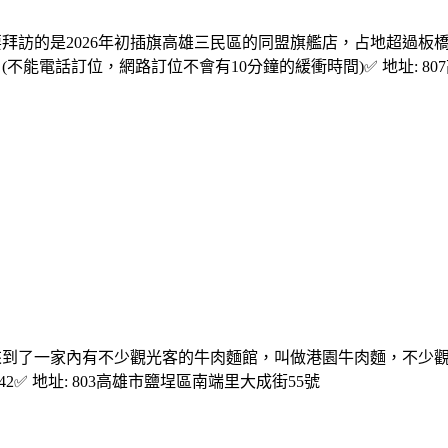
拜訪的是2026年初插旗高雄三民區的同盟旗艦店，占地超過板橋
吃自助吧)✅ 電話: (不能電話訂位，網路訂位不會有10分鐘的緩衝時間)✅ 地址
來到了一家內有不少觀光客的牛肉麵館，叫做港園牛肉麵，不少觀
7)5613842✅ 地址: 803高雄市鹽埕區南端里大成街55號