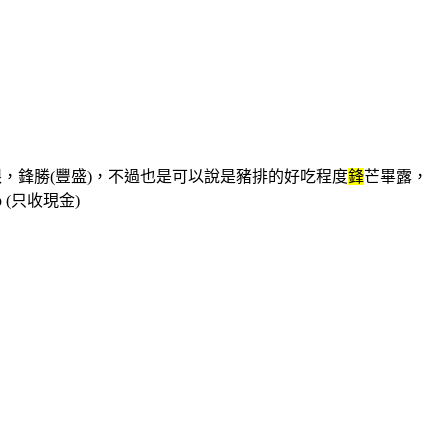
，鋒勝(豐盛)，不過也是可以說是豬排的好吃程度
鋒
芒畢露，
 (只收現金)