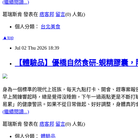
(繼續閱讀...)
葛瑞斯肯 發表在
痞客邦
留言
(0)
人氣(
)
個人分類：
台北美食
▲top
Jul
02
Thu
2026
18:39
【體驗品】優橋自然食研-蜆精膠囊，
身為一個標準的現代上班族，每天九點打卡、開會、趕專案報
早上鬧鐘響起時，總是覺得沒睡飽，下午一過兩點更是不斷打
易累」的健康警訊。如果不從日常做起、好好調整，身體真的
(繼續閱讀...)
葛瑞斯肯 發表在
痞客邦
留言
(0)
人氣(
)
個人分類：
體驗品