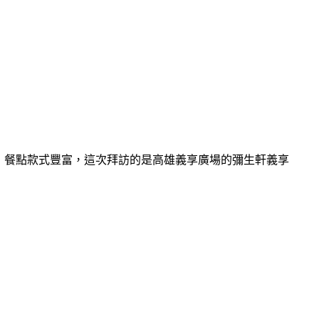
等，餐點款式豐富，這次拜訪的是高雄義享廣場的彌生軒義享