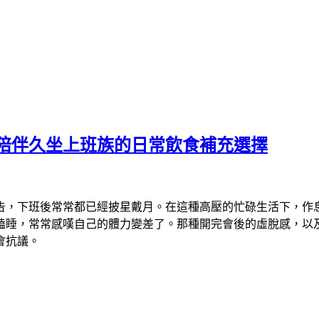
陪伴久坐上班族的日常飲食補充選擇
告，下班後常常都已經披星戴月。在這種高壓的忙碌生活下，作
瞌睡，常常感嘆自己的體力變差了。那種開完會後的虛脫感，以
會抗議。