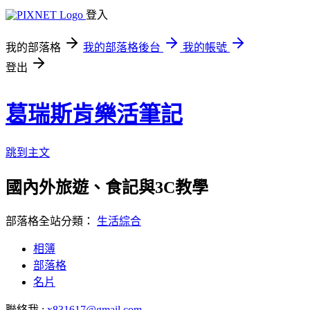
登入
我的部落格
我的部落格後台
我的帳號
登出
葛瑞斯肯樂活筆記
跳到主文
國內外旅遊、食記與3C教學
部落格全站分類：
生活綜合
相簿
部落格
名片
聯絡我 :
x831617@gmail.com