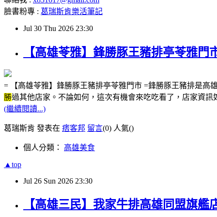
臉書粉專 :
葛瑞斯肯樂活筆記
Jul
30
Thu
2026
23:30
【高雄苓雅】鋒勝豚王豬排亭苓雅門
= 【高雄苓雅】鋒勝豚王豬排亭苓雅門市 =鋒勝豚王豬排是
勝
過其他店家。不論如何，這次有機會來吃吃看了，店家資訊如下:✅營業時間: 
(繼續閱讀...)
葛瑞斯肯 發表在
痞客邦
留言
(0)
人氣(
)
個人分類：
高雄美食
▲top
Jul
26
Sun
2026
23:30
【高雄三民】我家牛排高雄同盟旗艦