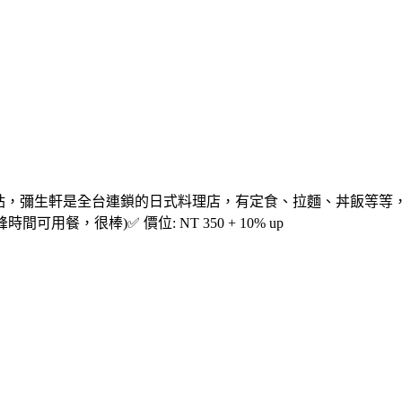
火車站，彌生軒是全台連鎖的日式料理店，有定食、拉麵、丼飯等
(離峰時間可用餐，很棒)✅ 價位: NT 350 + 10% up