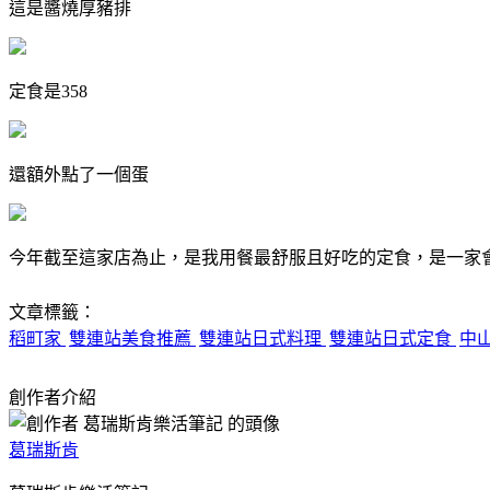
這是醬燒厚豬排
定食是358
還額外點了一個蛋
今年截至這家店為止，是我用餐最舒服且好吃的定食，是一家
文章標籤：
稻町家
雙連站美食推薦
雙連站日式料理
雙連站日式定食
中
創作者介紹
葛瑞斯肯