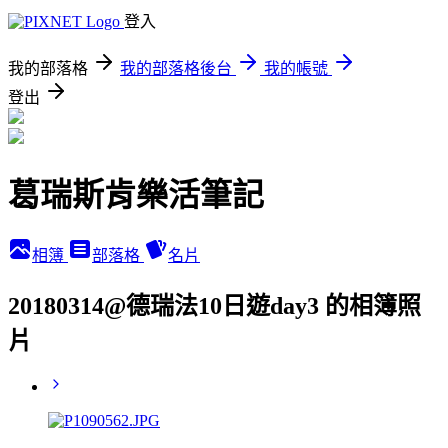
登入
我的部落格
我的部落格後台
我的帳號
登出
葛瑞斯肯樂活筆記
相簿
部落格
名片
20180314@德瑞法10日遊day3 的相簿照
片