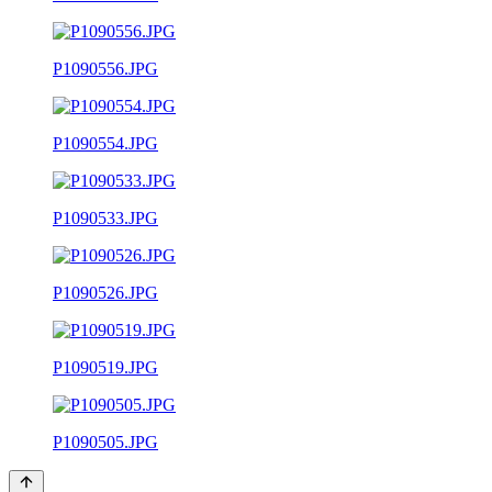
P1090556.JPG
P1090554.JPG
P1090533.JPG
P1090526.JPG
P1090519.JPG
P1090505.JPG