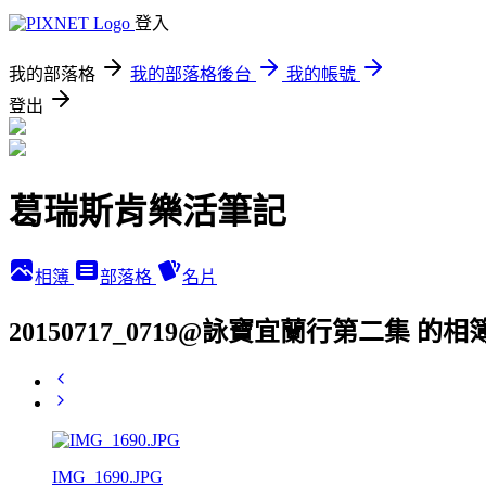
登入
我的部落格
我的部落格後台
我的帳號
登出
葛瑞斯肯樂活筆記
相簿
部落格
名片
20150717_0719@詠寶宜蘭行第二集 的
IMG_1690.JPG