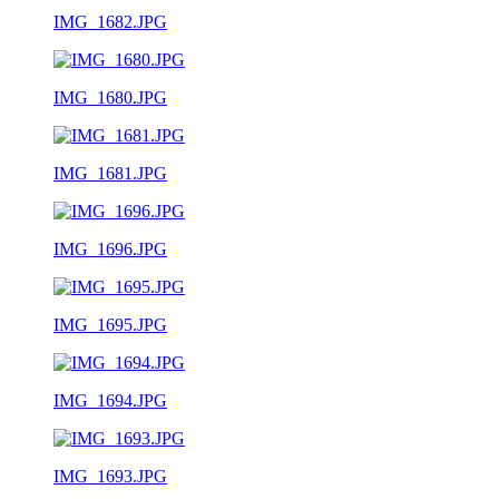
IMG_1682.JPG
IMG_1680.JPG
IMG_1681.JPG
IMG_1696.JPG
IMG_1695.JPG
IMG_1694.JPG
IMG_1693.JPG